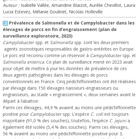
Auteur :
Isabelle Vallée, Amandine Blaizot, Aurélie Chevillot, Laura
Lucia Estevez, Mélanie Goulinet, Nicolas Holleville
Prévalence de Salmonella et de Campylobacter dans les
élevages de porcs en fin d’engraissement (plan de
surveillance exploratoire, 2023)
Campylobacter
spp. et
Salmonella
spp. sont les deux premiers
agents zoonotiques responsables de gastro-entérites en Europe.
Le porc est reconnu comme un réservoir à
Campylobacter
spp. et
Salmonella
enterica
. Ce plan de surveillance mené en 2023 avait
pour objet de mettre à jour les données de prévalence de ces
deux agents pathogènes dans les élevages de porcs
conventionnels en France. Cinq pédichiffonnettes ont été réalisées
par élevage dans 150 élevages naisseurs-engraisseurs ou
engraisseurs, au stade « engraissement », deux semaines avant le
départ à l’abattoir.
Parmi ces élevages, 44,9 % avaient au moins une pédichiffonnette
positive pour
Campylobacter
spp. L’espèce
C. coli
est toujours
majoritaire (91,0 % des souches), toutefois, l’espèce
C. jejuni
a
également été isolée (5,4 % des souches). Parmi ces élevages,
56 % avaient au moins une pédichiffonnette positive pour
S.