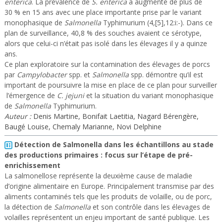
enterica
. La prévalence de
S. enterica
a augmenté de plus de
30 % en 15 ans avec une place importante prise par le variant
monophasique de
Salmonella
Typhimurium (4,[5],12:i:-). Dans ce
plan de surveillance, 40,8 % des souches avaient ce sérotype,
alors que celui-ci n’était pas isolé dans les élevages il y a quinze
ans.
Ce plan exploratoire sur la contamination des élevages de porcs
par
Campylobacter
spp. et
Salmonella
spp. démontre qu’il est
important de poursuivre la mise en place de ce plan pour surveiller
l’émergence de
C. jejuni
et la situation du variant monophasique
de
Salmonella
Typhimurium.
Auteur :
Denis Martine, Bonifait Laetitia, Nagard Bérengère,
Baugé Louise, Chemaly Marianne, Novi Delphine
Détection de Salmonella dans les échantillons au stade
des productions primaires : focus sur l’étape de pré-
enrichissement
La salmonellose représente la deuxième cause de maladie
d’origine alimentaire en Europe. Principalement transmise par des
aliments contaminés tels que les produits de volaille, ou de porc,
la détection de
Salmonella
et son contrôle dans les élevages de
volailles représentent un enjeu important de santé publique. Les