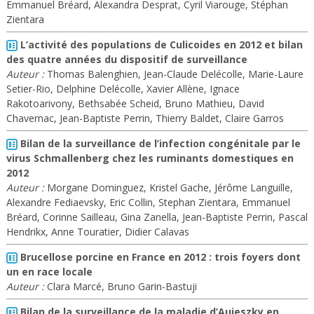
Emmanuel Bréard, Alexandra Desprat, Cyril Viarouge, Stéphan
Zientara
L’activité des populations de Culicoides en 2012 et bilan
des quatre années du dispositif de surveillance
Auteur :
Thomas Balenghien, Jean-Claude Delécolle, Marie-Laure
Setier-Rio, Delphine Delécolle, Xavier Allène, Ignace
Rakotoarivony, Bethsabée Scheid, Bruno Mathieu, David
Chavernac, Jean-Baptiste Perrin, Thierry Baldet, Claire Garros
Bilan de la surveillance de l’infection congénitale par le
virus Schmallenberg chez les ruminants domestiques en
2012
Auteur :
Morgane Dominguez, Kristel Gache, Jérôme Languille,
Alexandre Fediaevsky, Eric Collin, Stephan Zientara, Emmanuel
Bréard, Corinne Sailleau, Gina Zanella, Jean-Baptiste Perrin, Pascal
Hendrikx, Anne Touratier, Didier Calavas
Brucellose porcine en France en 2012 : trois foyers dont
un en race locale
Auteur :
Clara Marcé, Bruno Garin-Bastuji
Bilan de la surveillance de la maladie d’Aujeszky en