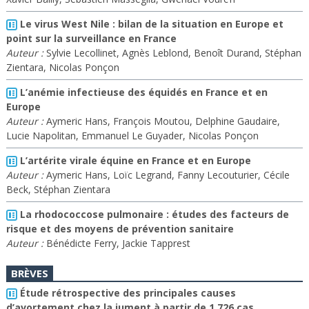
Le virus West Nile : bilan de la situation en Europe et
point sur la surveillance en France
Auteur :
Sylvie Lecollinet, Agnès Leblond, Benoît Durand, Stéphan
Zientara, Nicolas Ponçon
L’anémie infectieuse des équidés en France et en
Europe
Auteur :
Aymeric Hans, François Moutou, Delphine Gaudaire,
Lucie Napolitan, Emmanuel Le Guyader, Nicolas Ponçon
L’artérite virale équine en France et en Europe
Auteur :
Aymeric Hans, Loïc Legrand, Fanny Lecouturier, Cécile
Beck, Stéphan Zientara
La rhodococcose pulmonaire : études des facteurs de
risque et des moyens de prévention sanitaire
Auteur :
Bénédicte Ferry, Jackie Tapprest
BRÈVES
Étude rétrospective des principales causes
d’avortement chez la jument à partir de 1 726 cas