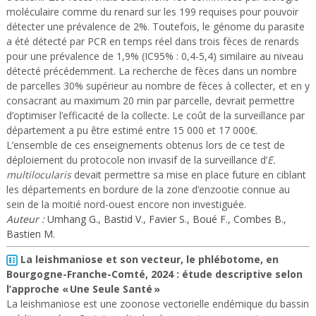
moléculaire comme du renard sur les 199 requises pour pouvoir
détecter une prévalence de 2%. Toutefois, le génome du parasite
a été détecté par PCR en temps réel dans trois fèces de renards
pour une prévalence de 1,9% (IC95% : 0,4-5,4) similaire au niveau
détecté précédemment. La recherche de fèces dans un nombre
de parcelles 30% supérieur au nombre de fèces à collecter, et en y
consacrant au maximum 20 min par parcelle, devrait permettre
d’optimiser l’efficacité de la collecte. Le coût de la surveillance par
département a pu être estimé entre 15 000 et 17 000€.
L’ensemble de ces enseignements obtenus lors de ce test de
déploiement du protocole non invasif de la surveillance d’
E.
multilocularis
devait permettre sa mise en place future en ciblant
les départements en bordure de la zone d’enzootie connue au
sein de la moitié nord-ouest encore non investiguée.
Auteur :
Umhang G., Bastid V., Favier S., Boué F., Combes B.,
Bastien M.
La leishmaniose et son vecteur, le phlébotome, en
Bourgogne-Franche-Comté, 2024 : étude descriptive selon
l’approche « Une Seule Santé »
La leishmaniose est une zoonose vectorielle endémique du bassin