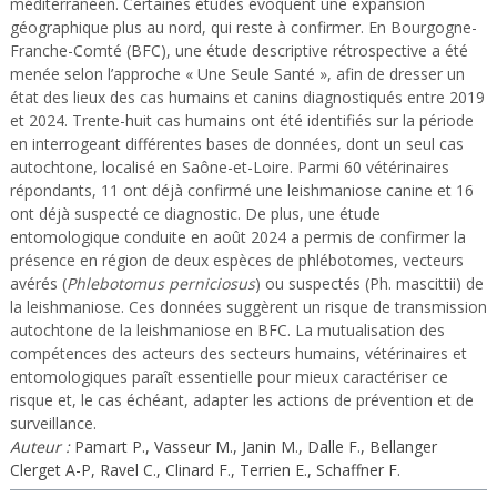
méditerranéen. Certaines études évoquent une expansion
géographique plus au nord, qui reste à confirmer. En Bourgogne-
Franche-Comté (BFC), une étude descriptive rétrospective a été
menée selon l’approche « Une Seule Santé », afin de dresser un
état des lieux des cas humains et canins diagnostiqués entre 2019
et 2024. Trente-huit cas humains ont été identifiés sur la période
en interrogeant différentes bases de données, dont un seul cas
autochtone, localisé en Saône-et-Loire. Parmi 60 vétérinaires
répondants, 11 ont déjà confirmé une leishmaniose canine et 16
ont déjà suspecté ce diagnostic. De plus, une étude
entomologique conduite en août 2024 a permis de confirmer la
présence en région de deux espèces de phlébotomes, vecteurs
avérés (
Phlebotomus perniciosus
) ou suspectés (Ph. mascittii) de
la leishmaniose. Ces données suggèrent un risque de transmission
autochtone de la leishmaniose en BFC. La mutualisation des
compétences des acteurs des secteurs humains, vétérinaires et
entomologiques paraît essentielle pour mieux caractériser ce
risque et, le cas échéant, adapter les actions de prévention et de
surveillance.
Auteur :
Pamart P., Vasseur M., Janin M., Dalle F., Bellanger
Clerget A-P, Ravel C., Clinard F., Terrien E., Schaffner F.