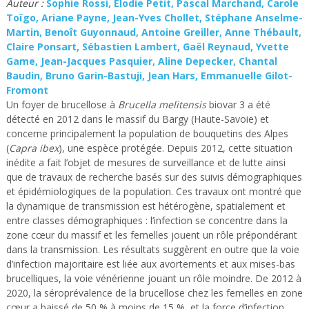
Auteur :
Sophie Rossi, Elodie Petit, Pascal Marchand, Carole
Toïgo, Ariane Payne, Jean-Yves Chollet, Stéphane Anselme-
Martin, Benoît Guyonnaud, Antoine Greiller, Anne Thébault,
Claire Ponsart, Sébastien Lambert, Gaël Reynaud, Yvette
Game, Jean-Jacques Pasquier, Aline Depecker, Chantal
Baudin, Bruno Garin-Bastuji, Jean Hars, Emmanuelle Gilot-
Fromont
Un foyer de brucellose à
Brucella melitensis
biovar 3 a été
détecté en 2012 dans le massif du Bargy (Haute-Savoie) et
concerne principalement la population de bouquetins des Alpes
(
Capra ibex
), une espèce protégée. Depuis 2012, cette situation
inédite a fait l’objet de mesures de surveillance et de lutte ainsi
que de travaux de recherche basés sur des suivis démographiques
et épidémiologiques de la population. Ces travaux ont montré que
la dynamique de transmission est hétérogène, spatialement et
entre classes démographiques : l’infection se concentre dans la
zone cœur du massif et les femelles jouent un rôle prépondérant
dans la transmission. Les résultats suggèrent en outre que la voie
d’infection majoritaire est liée aux avortements et aux mises-bas
brucelliques, la voie vénérienne jouant un rôle moindre. De 2012 à
2020, la séroprévalence de la brucellose chez les femelles en zone
cœur a baissé de 50 % à moins de 15 %, et la force d’infection