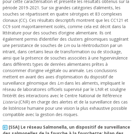
pour cette caractérisation et présente les résultats obtenus sur la
période 2019-2021. Sur six grandes catégories d’aliments, les
souches se répartissent en quatre sérotypes et 83 complexes
clonaux (CC). Ces résultats descriptifs montrent que les CC121 et
CC9 sont majoritairement isolés, comme cela est décrit dans la
littérature pour des souches d’origine alimentaire. Ils ont
également permis d’identifier des clusters génomiques suggérant
une persistance de souches de
Lm
ou la réintroduction par un
intrant, dans certains lieux de transformation ou de stockage,
ainsi que la présence de souches associées à une hypervirulence
dans différents types de denrées alimentaires prêtes à
consommer d’origine végétale ou animale. Les conclusions
mettent en avant des axes d’optimisation du dispositif de
surveillance génomique des
Lm
dans les aliments, impliquant le
réseau de laboratoires officiels supervisé par le LNR et souligne
l’intérêt des interactions avec le Centre National de Référence
Listeria
(CNR) en charge des alertes et de la surveillance des cas
de listériose humaine pour une vision la plus exhaustive possible
compatible avec la gestion des risques.
[SSA] Le réseau Salmonella, un dispositif de surveillance
des salmonelles de la fourche à la fourchette: bilan des