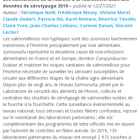
données de sérotypage 2019
–
publié le
12/27/2021
Auteur :
Véronique Noël, Frédérique Moury, Viviane Morel,
Claude Oudart, Patricia NG, Karol Romero, Béatrice Tésolin,
Claire Yvon, Jean-Charles Leblanc, Corinne Danan, Vincent
Leclerc
Les salmonelloses non typhiques sont des zoonoses bactériennes
transmises à l’Homme principalement par voie alimentaire.
Salmonella
représente la deuxième cause de toxi-infections
alimentaires en France et en Europe, derrière
Campylobacter
.
Evaluer et maitriser les risques sanitaires de salmonellose pour
l’Homme nécessite de surveiller les sérovars susceptibles de
circuler aux différentes étapes de la chaîne agro-alimentaire.
Depuis plus de vingt ans, le réseau
Salmonella,
piloté par le
Laboratoire de sécurité des aliments de l’Anses
,
collecte et
centralise des résultats de sérotypage de salmonelles isolées de
la fourche à la fourchette. Cette surveillance évènementielle au
niveau national, tous sérovars et toutes filières confondus, repose
sur le volontariat des laboratoires partenaires ; elle est
complémentaire des programmes de lutte officiels mis en œuvre
par l’autorité de contrôles en filière avicole. En 2019, 135
laboratoires partenaires du réseau ont envoyé 2 972 souches à