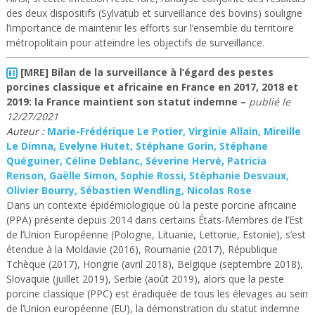
des deux dispositifs (Sylvatub et surveillance des bovins) souligne
l’importance de maintenir les efforts sur l’ensemble du territoire
métropolitain pour atteindre les objectifs de surveillance.
[MRE] Bilan de la surveillance à l’égard des pestes
porcines classique et africaine en France en 2017, 2018 et
2019: la France maintient son statut indemne
–
publié le
12/27/2021
Auteur :
Marie-Frédérique Le Potier, Virginie Allain, Mireille
Le Dimna, Evelyne Hutet, Stéphane Gorin, Stéphane
Quéguiner, Céline Deblanc, Séverine Hervé, Patricia
Renson, Gaëlle Simon, Sophie Rossi, Stéphanie Desvaux,
Olivier Bourry, Sébastien Wendling, Nicolas Rose
Dans un contexte épidémiologique où la peste porcine africaine
(PPA) présente depuis 2014 dans certains États-Membres de l’Est
de l’Union Européenne (Pologne, Lituanie, Lettonie, Estonie), s’est
étendue à la Moldavie (2016), Roumanie (2017), République
Tchèque (2017), Hongrie (avril 2018), Belgique (septembre 2018),
Slovaquie (juillet 2019), Serbie (août 2019), alors que la peste
porcine classique (PPC) est éradiquée de tous les élevages au sein
de l’Union européenne (EU), la démonstration du statut indemne