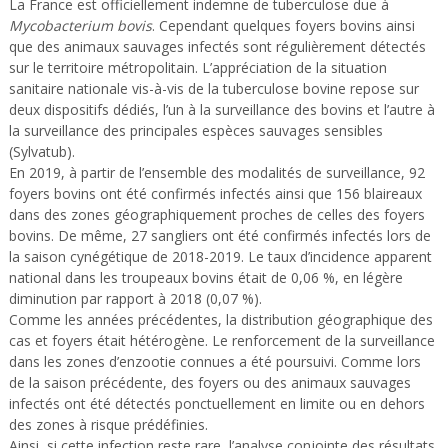
La France est officiellement indemne de tuberculose due à
Mycobacterium bovis
. Cependant quelques foyers bovins ainsi
que des animaux sauvages infectés sont régulièrement détectés
sur le territoire métropolitain. L’appréciation de la situation
sanitaire nationale vis-à-vis de la tuberculose bovine repose sur
deux dispositifs dédiés, l’un à la surveillance des bovins et l’autre à
la surveillance des principales espèces sauvages sensibles
(Sylvatub).
En 2019, à partir de l’ensemble des modalités de surveillance, 92
foyers bovins ont été confirmés infectés ainsi que 156 blaireaux
dans des zones géographiquement proches de celles des foyers
bovins. De même, 27 sangliers ont été confirmés infectés lors de
la saison cynégétique de 2018-2019. Le taux d’incidence apparent
national dans les troupeaux bovins était de 0,06 %, en légère
diminution par rapport à 2018 (0,07 %).
Comme les années précédentes, la distribution géographique des
cas et foyers était hétérogène. Le renforcement de la surveillance
dans les zones d’enzootie connues a été poursuivi. Comme lors
de la saison précédente, des foyers ou des animaux sauvages
infectés ont été détectés ponctuellement en limite ou en dehors
des zones à risque prédéfinies.
Ainsi, si cette infection reste rare, l’analyse conjointe des résultats